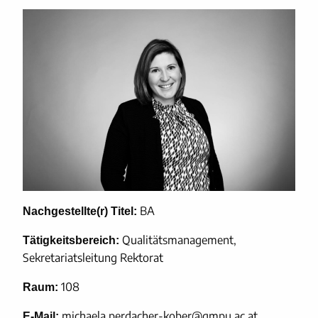
BA
Nachgestellte(r) Titel:
Qualitätsmanagement,
Tätigkeitsbereich:
Sekretariatsleitung Rektorat
108
Raum:
michaela.perdacher-kober@gmpu.ac.at
E-Mail: