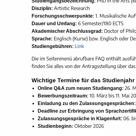
PhD in the Arts (k
Studiengangsbezeichnung:
Artistic Research
Disziplin:
1. Musikalische Auf
Forschungsschwerpunkte:
6 Semester/180 ECTS
Dauer und Umfang:
Doctor of Phil
Akademischer Abschlussgrad:
Englisch (Kurse) bzw. Englisch oder De
Sprache:
Link
Studiengebühren:
Die im Seitenmenü abrufbare FAQ enthält ausführl
finden Sie alles von der Antragsstellung über da
Wichtige Termine für das Studienjahr
26. M
Online Q&A zum neuen Studiengang:
10. März bis 11. Mai 2
Bewerbungszeitraum:
Einladung zu den Zulassungsgesprächen:
Deadline zur Erbringung von Sprachzertifi
06. bis
Zulassungsgespräche in Klagenfurt:
Oktober 2026
Studienbeginn: