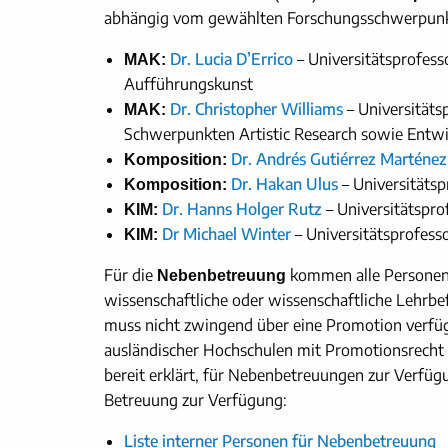
abhängig vom gewählten Forschungsschwerpunk
Dr. Lucia D’Errico
– Universitätsprofess
MAK:
Aufführungskunst
Dr. Christopher Williams
– Universitäts
MAK:
Schwerpunkten Artistic Research sowie Entwi
Dr. Andrés Gutiérrez Marténez
Komposition:
Dr. Hakan Ulus
– Universitäts
Komposition:
Dr. Hanns Holger Rutz
– Universitätspro
KIM:
Dr Michael Winter
– Universitätsprofess
KIM:
Für die
kommen alle Personen i
Nebenbetreuung
wissenschaftliche oder wissenschaftliche Lehrbe
muss nicht zwingend über eine Promotion verfüg
ausländischer Hochschulen mit Promotionsrecht 
bereit erklärt, für Nebenbetreuungen zur Verfügu
Betreuung zur Verfügung:
Liste interner Personen für Nebenbetreuung