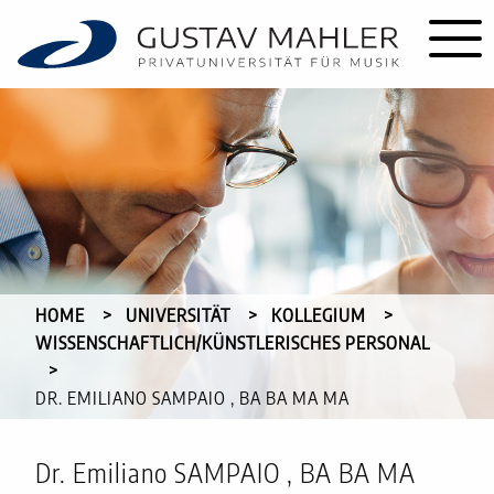
HOME
UNIVERSITÄT
KOLLEGIUM
WISSENSCHAFTLICH/KÜNSTLERISCHES PERSONAL
CURRENT:
DR. EMILIANO SAMPAIO , BA BA MA MA
Dr. Emiliano SAMPAIO , BA BA MA